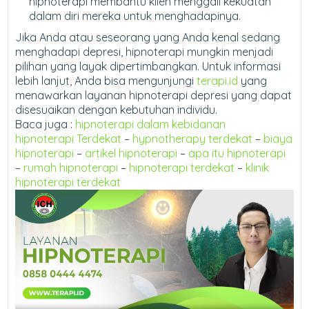
hipnoterapi membantu klien menggali kekuatan
dalam diri mereka untuk menghadapinya.
Jika Anda atau seseorang yang Anda kenal sedang
menghadapi depresi, hipnoterapi mungkin menjadi
pilihan yang layak dipertimbangkan. Untuk informasi
lebih lanjut, Anda bisa mengunjungi
terapi.id
yang
menawarkan layanan hipnoterapi depresi yang dapat
disesuaikan dengan kebutuhan individu.
Baca juga :
hipnoterapi dalam kebidanan
hipnoterapi Terdekat
–
hypnotherapy terdekat
–
biaya
hipnoterapi
–
artikel hipnoterapi
–
apa itu hipnoterapi
–
rumah hipnoterapi
–
hipnoterapi terdekat
–
klinik
hipnoterapi terdekat