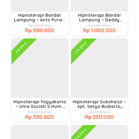
Hipnoterapi Bandar
Hipnoterapi Bandar
Lampung – Anto Purwo
Lampung – Deddy
Santoso,M.Si,CHt
Wahyu CH, CHt., CI.
Rp 1.000.000
Rp 1.500.000
Rp 500.000
Rp 1.000.000
PROMO
PROMO
Hipnoterapi Yogyakarta
Hipnoterapi Sukoharjo –
– Uma Suciati S.Hum.,
Apt. Setyo Budiarto,
CHt., CI
S.Far., M.M., CH. CHt.
Rp 1.000.000
Rp 500.000
Rp 550.000
Rp 250.000
PROMO