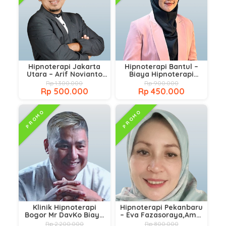
Hipnoterapi Jakarta
Hipnoterapi Bantul –
Utara – Arif Novianto
Biaya Hipnoterapi
Amd,CH Cht,CT
Prahipti Aulia Rahmi
Rp 1.300.000
Rp 900.000
NNLP,Cpt.
Rp 500.000
Rp 450.000
PROMO
PROMO
Klinik Hipnoterapi
Hipnoterapi Pekanbaru
Bogor Mr DavKo Biaya
– Eva Fazasoraya,Amd,
Hipnoterapi Terdekat
CH,CHt
Rp 2.200.000
Rp 800.000