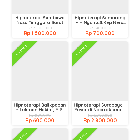
Hipnoterapi Sumbawa
Hipnoterapi Semarang
Nusa Tenggara Barat
– H.Nyono.S.Kep Ners,
bersama Bunda Wiwik
CHt, IACT USA,CI
Rp 3.000.000
Rp 1.400.000
HAC
Rp 1.500.000
Rp 700.000
PROMO
PROMO
Hipnoterapi Balikpapan
Hipnoterapi Surabaya –
– Lukman Hakim, M.Si
Yuwardi Noorrakhman,
CPHt, Ci,CNNLP
S.T.,S.Psi.,M.Psi.,
Rp 1.199.999
Rp 6.000.000
Rp 600.000
Rp 2.800.000
PROMO
PROMO