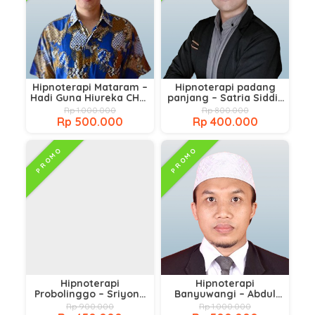
Hipnoterapi Mataram –
Hipnoterapi padang
Hadi Guna Hiureka CHt.,
panjang – Satria Siddik
CI
S.Psi CHt,C.PHt,C.NLP
Rp 1.000.000
Rp 800.000
Rp 500.000
Rp 400.000
PROMO
PROMO
Hipnoterapi
Hipnoterapi
Probolinggo – Sriyono
Banyuwangi – Abdul
sundoro hadi, M.M, CHt.
Rokib CHt,CI
Rp 900.000
Rp 1.000.000