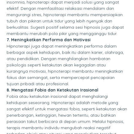
insomnia, hipnoterapi dapat menjadi solusi yang sangat
efektif. Dengan memfasilitasi relaksasi mendalam dan
mengurangi stres, hipnoterapi membantu mempersiapkan
tubuh dan pikiran untuk tidur yang lebih nyenyak dan
berkualitas. Sugesti positif selama sesi hipnosis juga dapat
membantu merubah pola pikir yang mengganggu tidur.
7. Meningkatkan Performa dan Motivasi
Hipnoterapi juga dapat meningkatkan performa dalam
berbagai aspek kehidupan, baik itu dalam karier, olahraga,
atau pendidikan. Dengan menghilangkan hambatan
psikologis seperti ketakutan akan kegagalan atau
kurangnya motivasi, hipnoterapi membantu meningkatkan
fokus dan semangat, serta mempercepat pencapaian
tujuan pribadi atau profesional.
8. Mengatasi Fobia dan Ketakutan Irasional
Fobia atau ketakutan irasional dapat menghalangi
kehidupan seseorang. Hipnoterapi adalah metode yang
sangat efektif untuk mengatasi fobia, seperti ketakutan akan
penerbangan, ketinggian, hewan tertentu, atau bahkan
perasaan takut berbicara di depan umum. Melalui hipnosis,
terapis membantu individu mengubah reaksi negatif
terhadap objek atau situasi yang menakutkan tersebut.