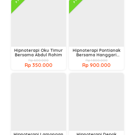
Hipnoterapi Oku Timur
Hipnoterapi Pontianak
Bersama Abdul Rohim
Bersama Hanggari
Shandy
Rp 600.000
Rp 1.800.000
Rp 350.000
Rp 900.000
Hipnoterapi Lamongan
Hipnoterapi Depok