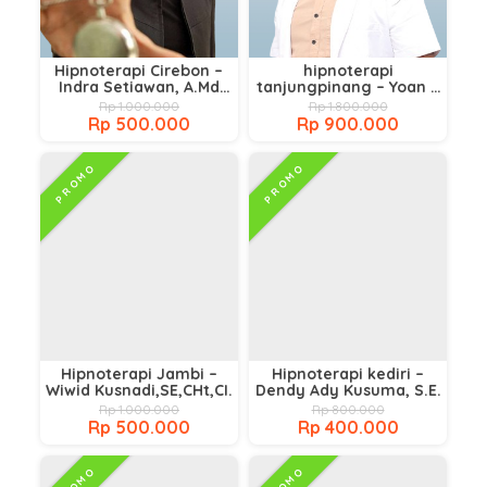
Hipnoterapi Cirebon –
hipnoterapi
Indra Setiawan, A.Md
tanjungpinang – Yoan S
KL., CHt
Nugraha, CHT
Rp 1.000.000
Rp 1.800.000
Rp 500.000
Rp 900.000
PROMO
PROMO
Hipnoterapi Jambi –
Hipnoterapi kediri –
Wiwid Kusnadi,SE,CHt,CI.
Dendy Ady Kusuma, S.E.
Rp 1.000.000
Rp 800.000
Rp 500.000
Rp 400.000
PROMO
PROMO