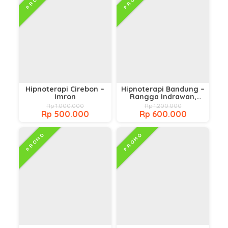
Hipnoterapi Cirebon –
Hipnoterapi Bandung –
Imron
Rangga Indrawan,
CHEFT CHt. CI.
Rp 1.000.000
Rp 1.200.000
Rp 500.000
Rp 600.000
PROMO
PROMO