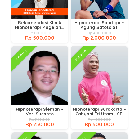
Rekomendasi Klinik
Hipnoterapi Salatiga –
Hipnoterapi Magelang
Agung Satoto ST
& Temanggung Terbaik
Rp 1.000.000
Rp 4.000.000
Rp 500.000
Rp 2.000.000
PROMO
PROMO
Hipnoterapi Sleman –
Hipnoterapi Surakarta –
Veri Susanto
Cahyani Tri Utami, SE,
S.Si.Teol.co.,CHt,CEFT
Cht, CT GP, CM.NNLP
Rp 500.000
Rp 1.000.000
CP.,CM.M.,C.SA
Rp 250.000
Rp 500.000