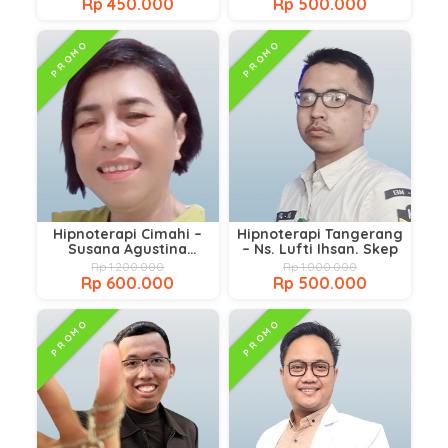
Rp 450.000
Rp 500.000
PROMO
PROMO
Hipnoterapi Cimahi –
Hipnoterapi Tangerang
Susana Agustina
– Ns. Lufti Ihsan. Skep
MHKes.,MMRS
Rp 1.200.000
Rp 1.000.000
Rp 600.000
Rp 500.000
PROMO
PROMO