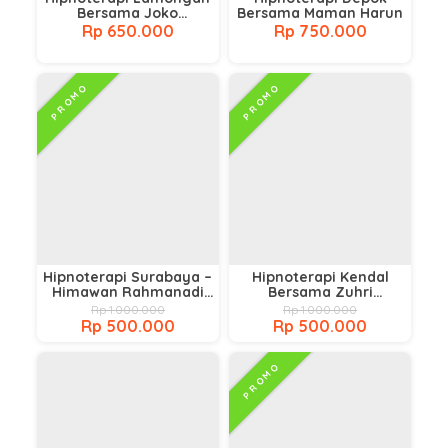
Bersama Joko
Bersama Maman Harun
Purwanto
Rp 650.000
Rp 750.000
PROMO
PROMO
Hipnoterapi Surabaya –
Hipnoterapi Kendal
Himawan Rahmanadi
Bersama Zuhri
S.Psi.,CH.,CHt.,CI
Shofa,.CH, C.Ht, CI
Rp 1.000.000
Rp 1.000.000
Rp 500.000
Rp 500.000
PROMO