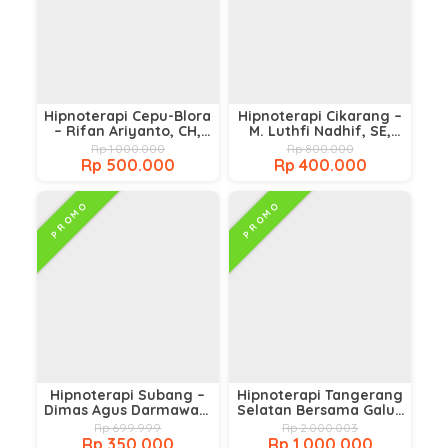
Hipnoterapi Cepu-Blora
Hipnoterapi Cikarang –
– Rifan Ariyanto, CH,
M. Luthfi Nadhif, SE,
CHt, CPHt
CHT, CI
Rp 1.000.000
Rp 800.000
Rp 500.000
Rp 400.000
PROMO
PROMO
Hipnoterapi Subang –
Hipnoterapi Tangerang
Dimas Agus Darmawan,
Selatan Bersama Galuh
S.Sos
Dina CH.t
Rp 699.999
Rp 2.000.003
Rp 350.000
Rp 1.000.000