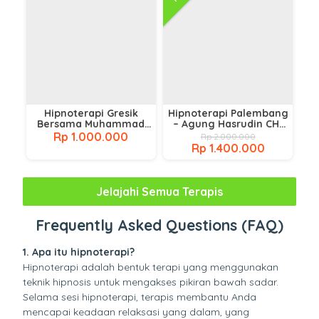
Hipnoterapi Gresik
Hipnoterapi Palembang
Bersama Muhammad
– Agung Hasrudin CHt
Husnan
(IACT-USA), CI
Rp 1.000.000
Rp 2.000.000
Rp 1.400.000
Jelajahi Semua Terapis
Frequently Asked Questions (FAQ)
1. Apa itu hipnoterapi?
Hipnoterapi adalah bentuk terapi yang menggunakan
teknik hipnosis untuk mengakses pikiran bawah sadar.
Selama sesi hipnoterapi, terapis membantu Anda
mencapai keadaan relaksasi yang dalam, yang