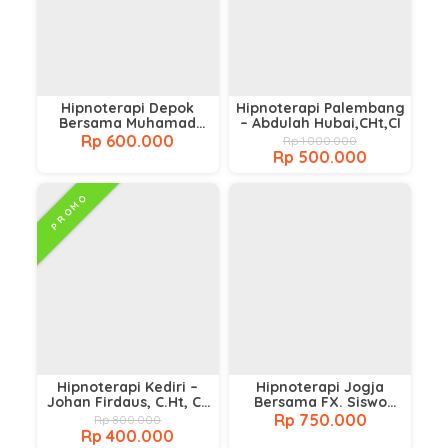
Hipnoterapi Depok
Hipnoterapi Palembang
Bersama Muhamad
– Abdulah Hubai,CHt,CI
Basir
Rp 600.000
Rp 1.000.000
Rp 500.000
PROMO
Hipnoterapi Kediri –
Hipnoterapi Jogja
Johan Firdaus, C.Ht, CI,
Bersama FX. Siswo
CT, NNLP
Murdwiyono
Rp 750.000
Rp 800.000
Rp 400.000