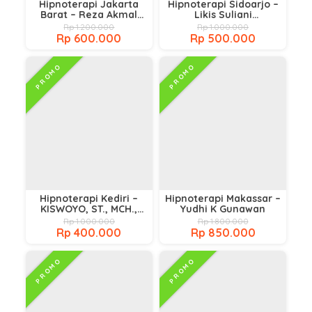
Hipnoterapi Jakarta
Hipnoterapi Sidoarjo –
Barat – Reza Akmal
Likis Suliani
Guritno, S.H.,
S.Psi.,CH.t.,CI
Rp 1.200.000
Rp 1.000.000
C.Ht., C.PHt., C.IM.
Rp 600.000
Rp 500.000
PROMO
PROMO
Hipnoterapi Kediri –
Hipnoterapi Makassar –
KISWOYO, ST., MCH.,
Yudhi K Gunawan
CHt., CH., CRM., CI
Rp 1.000.000
Rp 1.800.000
Rp 400.000
Rp 850.000
PROMO
PROMO