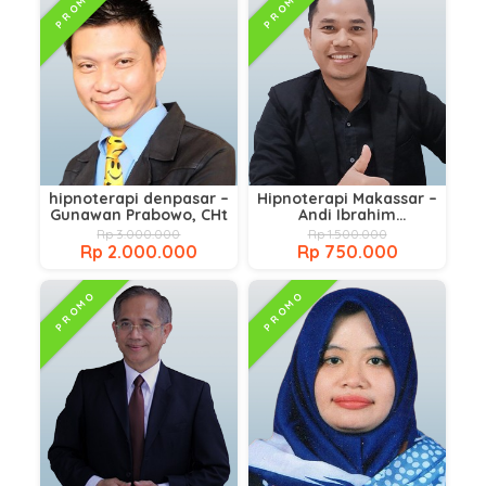
PROMO
PROMO
hipnoterapi denpasar –
Hipnoterapi Makassar –
Gunawan Prabowo, CHt
Andi Ibrahim
R.S.Kom.,CHt.,CPH.,GMH
Rp 3.000.000
Rp 1.500.000
Rp 2.000.000
Rp 750.000
PROMO
PROMO