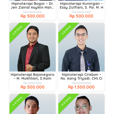
Hipnoterapi Bogor – Dr.
Hipnoterapi Kuningan –
Jen Zainal Asyikin Hans,
Essy Zulfiani, S. Psi. M. H
CCH, CHt, CI
Rp 1.000.000
Rp 1.000.000
Rp 500.000
Rp 500.000
PROMO
PROMO
Hipnoterapi Bojonegoro
Hipnoterapi Cirebon –
– M. Mukhlisin, S.Kom
Ns. Aang Triyadi, CHt.CI
Rp 1.000.002
Rp 3.000.000
Rp 500.000
Rp 1.500.000
PROMO
PROMO