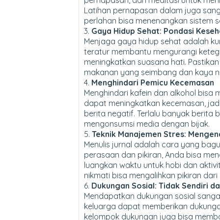
pernapasan, dan meditasi untuk meni
Latihan pernapasan dalam juga san
perlahan bisa menenangkan sistem s
3.
Gaya Hidup Sehat: Pondasi Keseh
Menjaga gaya hidup sehat adalah ku
teratur membantu mengurangi ketega
meningkatkan suasana hati. Pastika
makanan yang seimbang dan kaya nutr
4.
Menghindari Pemicu Kecemasan
Menghindari kafein dan alkohol bisa
dapat meningkatkan kecemasan, jadi 
berita negatif. Terlalu banyak berita
mengonsumsi media dengan bijak.
5.
Teknik Manajemen Stres: Mengen
Menulis jurnal adalah cara yang ba
perasaan dan pikiran, Anda bisa mengk
luangkan waktu untuk hobi dan aktiv
nikmati bisa mengalihkan pikiran da
6.
Dukungan Sosial: Tidak Sendiri d
Mendapatkan dukungan sosial sanga
keluarga dapat memberikan dukunga
kelompok dukungan juga bisa memba