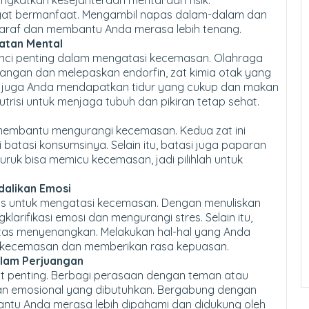
ngkatkan kesejahteraan mental dan fisik.
gat bermanfaat. Mengambil napas dalam-dalam dan
araf dan membantu Anda merasa lebih tenang.
atan Mental
nci penting dalam mengatasi kecemasan. Olahraga
ngan dan melepaskan endorfin, zat kimia otak yang
n juga Anda mendapatkan tidur yang cukup dan makan
isi untuk menjaga tubuh dan pikiran tetap sehat.
 membantu mengurangi kecemasan. Kedua zat ini
batasi konsumsinya. Selain itu, batasi juga paparan
 buruk bisa memicu kecemasan, jadi pilihlah untuk
dalikan Emosi
gus untuk mengatasi kecemasan. Dengan menuliskan
larifikasi emosi dan mengurangi stres. Selain itu,
itas menyenangkan. Melakukan hal-hal yang Anda
ri kecemasan dan memberikan rasa kepuasan.
alam Perjuangan
t penting. Berbagi perasaan dengan teman atau
n emosional yang dibutuhkan. Bergabung dengan
ntu Anda merasa lebih dipahami dan didukung oleh