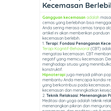
Kecemasan Berlebi
Gangguan kecemasan
adalah
masal
cemas yang berlebihan bisa menggan
Anda sering merasa cemas tanpa alas
artikel ini akan memberikan panduan
kecemasan berlebih.
1.
Terapi: Fondasi Penanganan Kec
Terapi Kognitif-Behavioral
(CBT) adala
mengatasi kecemasan. CBT membantu
negatif yang memicu kecemasan. Den
menghadapi situasi yang menimbulk
konstruktif.
Hipnoterapi
juga menjadi pilihan po
membantu Anda mencapai kondisi re
yang berkontribusi pada kecemasan. 
kecemasan dan meningkatkan keseja
2.
Teknik Relaksasi: Menenangkan Pi
Meditasi dan yoga adalah teknik rela
menenangkan pikiran dan mengurangi