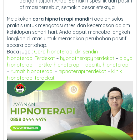
dengan tujuan Anda. Semakin spesifik dan positif
afirmasi tersebut, semakin besar efeknya.
Melakukan
cara hipnoterapi mandiri
adalah solusi
praktis untuk mengatasi stres dan kecemasan dalam
kehidupan sehari-hari. Anda dapat mencoba langkah-
langkah di atas untuk merasakan perubahan positif
secara bertahap.
Baca juga :
Cara hipnoterapi diri sendiri
hipnoterapi Terdekat
–
hypnotherapy terdekat
–
biaya
hipnoterapi
–
artikel hipnoterapi
–
apa itu hipnoterapi
–
rumah hipnoterapi
–
hipnoterapi terdekat
–
klinik
hipnoterapi terdekat