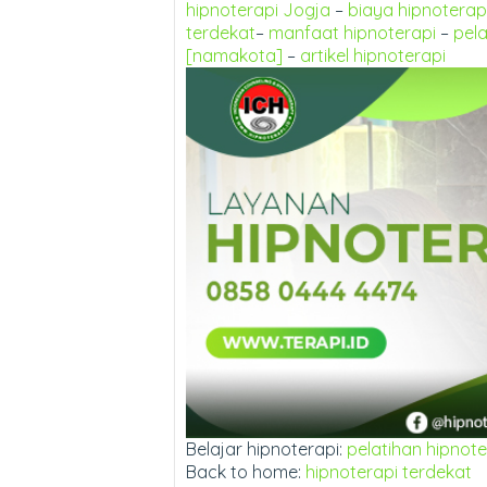
hipnoterapi Jogja
–
biaya hipnoterap
terdekat
–
manfaat hipnoterapi
–
pela
[namakota]
–
artikel hipnoterapi
Belajar hipnoterapi:
pelatihan hipnote
Back to home:
hipnoterapi terdekat