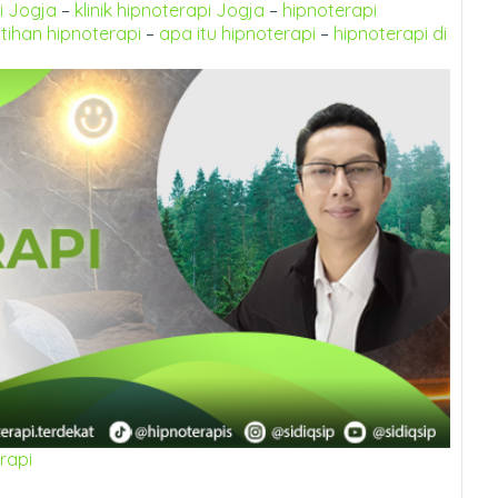
i Jogja
–
klinik hipnoterapi Jogja
–
hipnoterapi
tihan hipnoterapi
–
apa itu hipnoterapi
–
hipnoterapi di
rapi