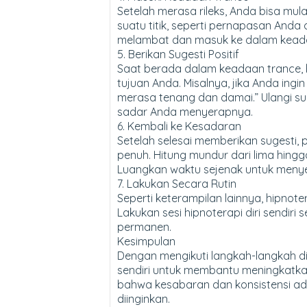
Setelah merasa rileks, Anda bisa mu
suatu titik, seperti pernapasan Anda
melambat dan masuk ke dalam keadaa
5. Berikan Sugesti Positif
Saat berada dalam keadaan trance, be
tujuan Anda. Misalnya, jika Anda ing
merasa tenang dan damai.” Ulangi sug
sadar Anda menyerapnya.
6. Kembali ke Kesadaran
Setelah selesai memberikan sugesti,
penuh. Hitung mundur dari lima hing
Luangkan waktu sejenak untuk menyes
7. Lakukan Secara Rutin
Seperti keterampilan lainnya, hipnote
Lakukan sesi hipnoterapi diri sendiri 
permanen.
Kesimpulan
Dengan mengikuti langkah-langkah di
sendiri untuk membantu meningkatka
bahwa kesabaran dan konsistensi ad
diinginkan.