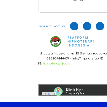
instan.
Temukan kami di :
Jl. Jogja Magelang km.15 Sleman Yogyaka
085804444474 - info@hipnoterapi.ID
IG:
hipnoterapi jogja