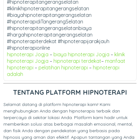
#hipnoterapitangerangselatan
#klinikhipnoterapitangerangselatan
#biayahipnoterapitangerangselatan
#hipnoterapidiTangerangSelatan
#hipnoterapitangerangselatanbiaya
#hargahipnoterapitangerangselatan
#hipnoterapiterdekat #hipnoterapijarakjauh
#hipnoterapionline
hipnoterapi Jogja
–
biaya hipnoterapi Jogja
–
klinik
hipnoterapi Jogja
–
hipnoterapi terdekat
–
manfaat
hipnoterapi
–
pelatihan hipnoterapi
–
hipnoterapi
adalah
TENTANG PLATFORM HIPNOTERAPI
Selamat datang di platform hipnoterapi kami! Kami
menghubungkan Anda dengan hipnoterapis terbaik dan
terpercaya di sekitar lokasi Anda. Platform kami hadir untuk
memberikan solusi atas berbagai masalah emosional, mental,
dan fisik Anda dengan pendekatan yang berbasis pada
hipnosis yang aman dan efektif. Apapun tantangan yang Anda