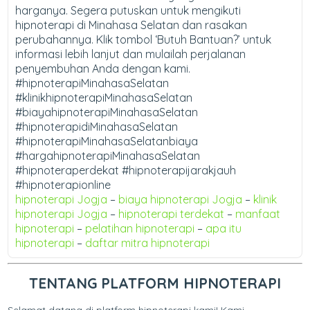
harganya. Segera putuskan untuk mengikuti
hipnoterapi di Minahasa Selatan dan rasakan
perubahannya. Klik tombol ‘Butuh Bantuan?’ untuk
informasi lebih lanjut dan mulailah perjalanan
penyembuhan Anda dengan kami.
#hipnoterapiMinahasaSelatan
#klinikhipnoterapiMinahasaSelatan
#biayahipnoterapiMinahasaSelatan
#hipnoterapidiMinahasaSelatan
#hipnoterapiMinahasaSelatanbiaya
#hargahipnoterapiMinahasaSelatan
#hipnoteraperdekat #hipnoterapijarakjauh
#hipnoterapionline
hipnoterapi Jogja
–
biaya hipnoterapi Jogja
–
klinik
hipnoterapi Jogja
–
hipnoterapi terdekat
–
manfaat
hipnoterapi
–
pelatihan hipnoterapi
–
apa itu
hipnoterapi
–
daftar mitra hipnoterapi
TENTANG PLATFORM HIPNOTERAPI
Selamat datang di platform hipnoterapi kami! Kami