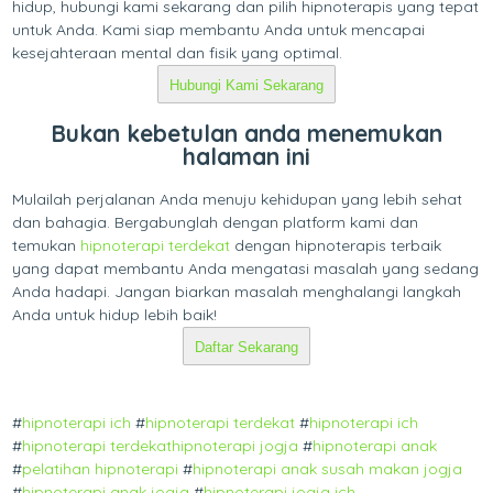
hidup, hubungi kami sekarang dan pilih hipnoterapis yang tepat
untuk Anda. Kami siap membantu Anda untuk mencapai
kesejahteraan mental dan fisik yang optimal.
Hubungi Kami Sekarang
Bukan kebetulan anda menemukan
halaman ini
Mulailah perjalanan Anda menuju kehidupan yang lebih sehat
dan bahagia. Bergabunglah dengan platform kami dan
temukan
hipnoterapi terdekat
dengan hipnoterapis terbaik
yang dapat membantu Anda mengatasi masalah yang sedang
Anda hadapi. Jangan biarkan masalah menghalangi langkah
Anda untuk hidup lebih baik!
Daftar Sekarang
#
hipnoterapi ich
#
hipnoterapi terdekat
#
hipnoterapi ich
#
hipnoterapi terdekat
hipnoterapi jogja
#
hipnoterapi anak
#
pelatihan hipnoterapi
#
hipnoterapi anak susah makan jogja
#
hipnoterapi anak jogja
#
hipnoterapi jogja ich