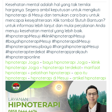
Kesehatan mental adalah hal yang tak ternilai
harganya. Segera ambil keputusan untuk mengikuti
hipnoterapi di Mesuji dan temukan cara baru untuk
mencapai kesejahteraan. Klik tombol ‘Butuh Bantuan?’
untuk informasi lebih lanjut dan mulai perjalanan Anda
menuju kesehatan mental yang lebih baik.
#hipnoterapiMesuji #klinikhipnoterapiMesuji
#biayahipnoterapiMesuji #hipnoterapidiMesuji
#hipnoterapimesujibiaya #hargahipnoterapiMesuji
#hipnoterapiterdekat #hipnoterapijarakjauh
#hipnoterapionline
hipnoterapi Jogja
–
biaya hipnoterapi Jogja
–
klinik
hipnoterapi Jogja
–
hipnoterapi terdekat
–
manfaat
hipnoterapi
–
pelatihan hipnoterapi
–
apa itu
hipnoterapi
–
hipnoterapi di Mesuji
–
artikel hipnoterapi