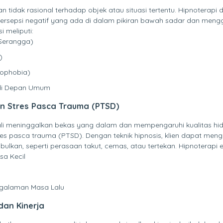
n tidak rasional terhadap objek atau situasi tertentu. Hipnotera
ersepsi negatif yang ada di dalam pikiran bawah sadar dan men
i meliputi:
 Serangga)
)
rophobia)
 di Depan Umum
n Stres Pasca Trauma (PTSD)
kali meninggalkan bekas yang dalam dan mempengaruhi kualitas h
tres pasca trauma (PTSD). Dengan teknik hipnosis, klien dapat m
lkan, seperti perasaan takut, cemas, atau tertekan. Hipnoterapi e
sa Kecil
ngalaman Masa Lalu
dan Kinerja