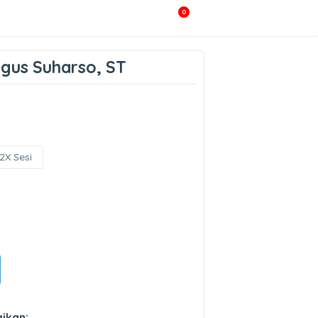
0
gus Suharso, ST
2X Sesi
ikan: