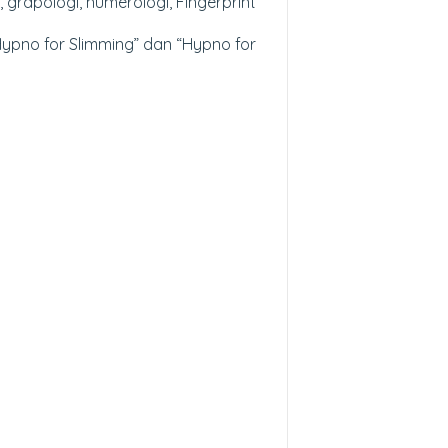
grapologi, numerologi, Fingerprint
Hypno for Slimming” dan “Hypno for