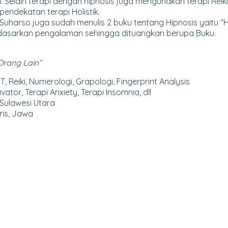
Selain terapi dengan hipnosis juga mengunakan terapi Reiki, 
endekatan terapi Holistik.
s Suharso juga sudah menulis 2 buku tentang Hipnosis yaitu “
 berdasarkan pengalaman sehingga dituangkan berupa Buku.
Orang Lain
”
T, Reiki, Numerologi, Grapologi, Fingerprint Analysis
vator, Terapi Anxiety, Terapi Insomnia, dll
Sulawesi Utara
ris, Jawa