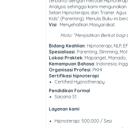
terbantu dengan metode Hipnoterapi. 
Analysis sehingga kami mengunakan p
Selain Hipnoterapis dan Trainer. Agu
Kids” (Parenting). Menulis Buku ini
Visi
: Menyehatkan Masyarakat
Moto: “
Menjadikan Berkat bagi 
Bidang Keahlian:
Hipnoterapi, NLP, EF
Spesialisasi:
Parenting, Slimming, Moti
Lokasi Praktek:
Mapanget, Manado, 
Kemampuan Bahasa:
Indonesia, Ingg
Organisasi Profesi:
PKHI
Sertifikasi hipnoterapi
Certified Hypnotherapy
Pendidikan Formal
Sarjana S1
Layanan kami
Hipnoterapi: 500.000 / Sesi