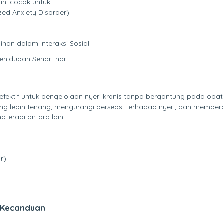
ini cocok untuk:
d Anxiety Disorder)
han dalam Interaksi Sosial
ehidupan Sehari-hari
 efektif untuk pengelolaan nyeri kronis tanpa bergantung pada oba
ang lebih tenang, mengurangi persepsi terhadap nyeri, dan memp
oterapi antara lain:
r)
n Kecanduan