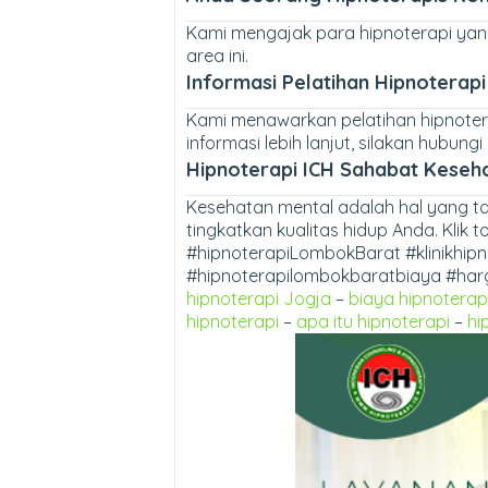
Kami mengajak para hipnoterapi yang
area ini.
Informasi Pelatihan Hipnoterap
Kami menawarkan pelatihan hipnotera
informasi lebih lanjut, silakan hubungi
Hipnoterapi ICH Sahabat Keseh
Kesehatan mental adalah hal yang tak
tingkatkan kualitas hidup Anda. Klik t
#hipnoterapiLombokBarat #klinikhi
#hipnoterapilombokbaratbiaya #harg
hipnoterapi Jogja
–
biaya hipnoterap
hipnoterapi
–
apa itu hipnoterapi
–
hi