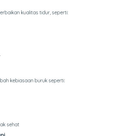
baikan kualitas tidur, seperti:
r
ah kebiasaan buruk seperti:
ak sehat
pi