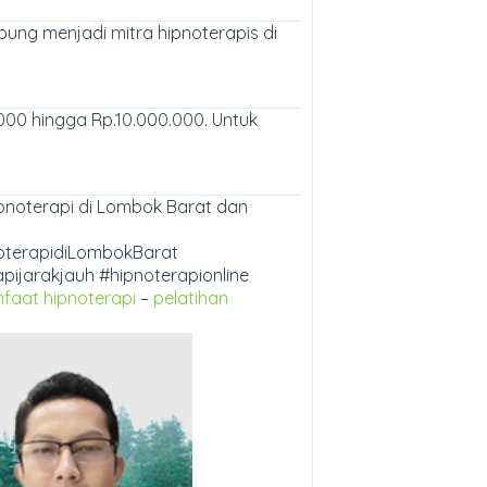
ung menjadi mitra hipnoterapis di
000 hingga Rp.10.000.000. Untuk
ipnoterapi di Lombok Barat dan
oterapidiLombokBarat
ijarakjauh #hipnoterapionline
faat hipnoterapi
–
pelatihan