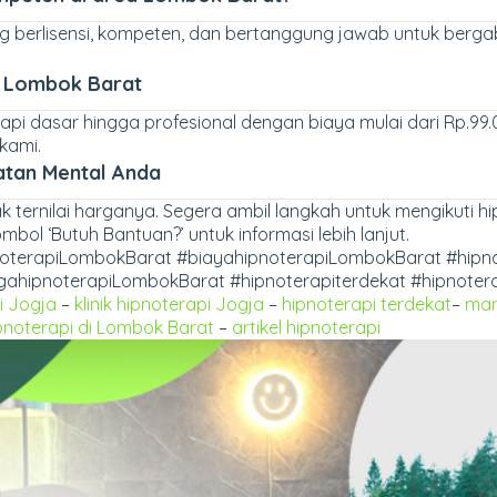
 berlisensi, kompeten, dan bertanggung jawab untuk bergab
i Lombok Barat
pi dasar hingga profesional dengan biaya mulai dari Rp.99.
 kami.
atan Mental Anda
 ternilai harganya. Segera ambil langkah untuk mengikuti h
ombol ‘Butuh Bantuan?’ untuk informasi lebih lanjut.
pnoterapiLombokBarat #biayahipnoterapiLombokBarat #hipn
ahipnoterapiLombokBarat #hipnoterapiterdekat #hipnoterap
i Jogja
–
klinik hipnoterapi Jogja
–
hipnoterapi terdekat
–
man
pnoterapi di Lombok Barat
–
artikel hipnoterapi