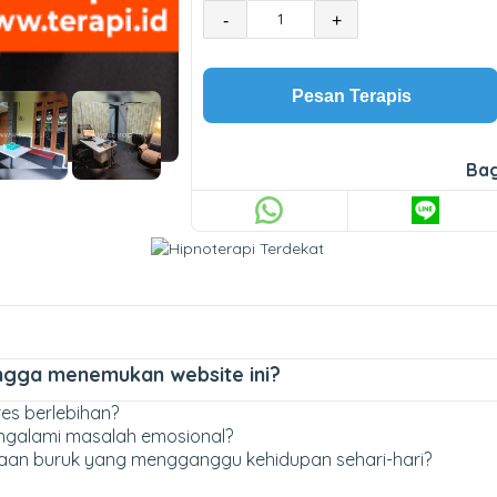
-
+
Pesan Terapis
Bag
ngga menemukan website ini?
es berlebihan?
engalami masalah emosional?
aan buruk yang mengganggu kehidupan sehari-hari?