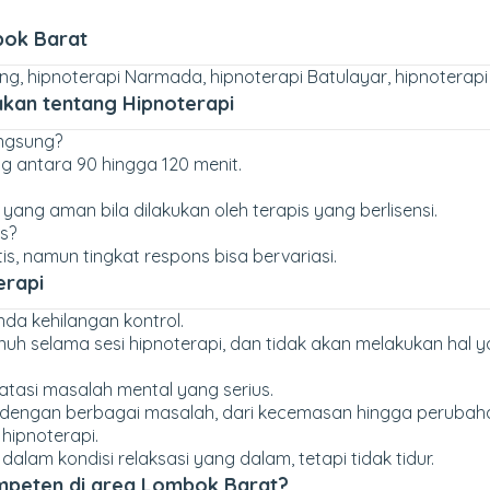
bok Barat
ung, hipnoterapi Narmada, hipnoterapi Batulayar, hipnoterapi
akan tentang Hipnoterapi
angsung?
g antara 90 hingga 120 menit.
yang aman bila dilakukan oleh terapis yang berlisensi.
s?
s, namun tingkat respons bisa bervariasi.
erapi
da kehilangan kontrol.
penuh selama sesi hipnoterapi, dan tidak akan melakukan ha
atasi masalah mental yang serius.
 dengan berbagai masalah, dari kecemasan hingga perubah
 hipnoterapi.
alam kondisi relaksasi yang dalam, tetapi tidak tidur.
mpeten di area Lombok Barat?