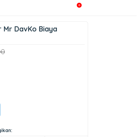
0
or Mr DavKo Biaya
00
ikan: