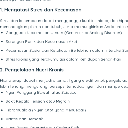
1. Mengatasi Stres dan Kecemasan
Stres dan kecemasan dapat mengganggu kualitas hidup, dan hipnote
menenangkan pikiran dan tubuh, serta memungkinkan Anda untuk me
Gangguan Kecemasan Umum (Generalized Anxiety Disorder)
Serangan Panik dan Kecemasan Akut
Kecemasan Sosial dan Ketakutan Berlebihan dalam Interaksi Sos
Stres Kronis yang Terakumulasi dalam Kehidupan Sehari-hari
2. Pengelolaan Nyeri Kronis
Hipnoterapi dapat menjadi alternatif yang efektif untuk pengelol
lebih tenang, mengurangi persepsi terhadap nyeri, dan mempercep
Nyeri Punggung Bawah atau Sciatica
Sakit Kepala Tension atau Migrain
Fibromyalgia (Nyeri Otot yang Menyebar)
Artritis dan Rematik
Nyeri Pasca Operasi atau Cedera Fisik