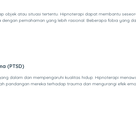
dap objek atau situasi tertentu. Hipnoterapi dapat membantu ses
 dengan pemahaman yang lebih rasional. Beberapa fobia yang dapa
ma (PTSD)
 yang dalam dan mempengaruhi kualitas hidup. Hipnoterapi menaw
bah pandangan mereka terhadap trauma dan mengurangi efek emosio