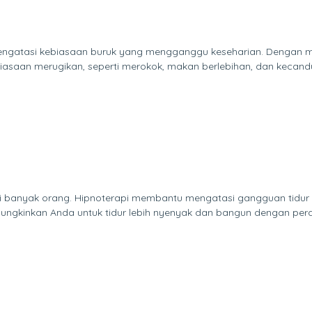
engatasi kebiasaan buruk yang mengganggu keseharian. Dengan m
iasaan merugikan, seperti merokok, makan berlebihan, dan kecandu
lami banyak orang. Hipnoterapi membantu mengatasi gangguan tidur
mungkinkan Anda untuk tidur lebih nyenyak dan bangun dengan peras