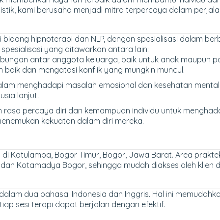
stik, kami berusaha menjadi mitra terpercaya dalam perjal
di bidang hipnoterapi dan NLP, dengan spesialisasi dalam b
pesialisasi yang ditawarkan antara lain:
ungan antar anggota keluarga, baik untuk anak maupun pas
h baik dan mengatasi konflik yang mungkin muncul.
lam menghadapi masalah emosional dan kesehatan mental. 
sia lanjut.
 rasa percaya diri dan kemampuan individu untuk menghadap
menemukan kekuatan dalam diri mereka.
is di Katulampa, Bogor Timur, Bogor, Jawa Barat. Area prak
dan Kotamadya Bogor, sehingga mudah diakses oleh klien da
dalam dua bahasa: Indonesia dan Inggris. Hal ini memudahka
iap sesi terapi dapat berjalan dengan efektif.