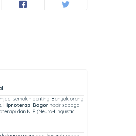
al
njadi semakin penting. Banyak orang
a.
Hipnoterapi Bogor
hadir sebagai
terapi dan NLP (Neuro-Linguistic
n keluarga mencapai kesejahteraan