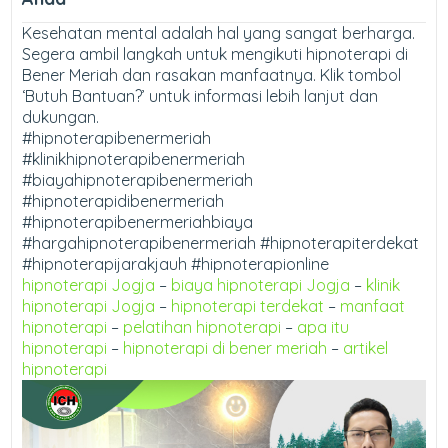
Kesehatan mental adalah hal yang sangat berharga.
Segera ambil langkah untuk mengikuti hipnoterapi di
Bener Meriah dan rasakan manfaatnya. Klik tombol
‘Butuh Bantuan?’ untuk informasi lebih lanjut dan
dukungan.
#hipnoterapibenermeriah
#klinikhipnoterapibenermeriah
#biayahipnoterapibenermeriah
#hipnoterapidibenermeriah
#hipnoterapibenermeriahbiaya
#hargahipnoterapibenermeriah #hipnoterapiterdekat
#hipnoterapijarakjauh #hipnoterapionline
hipnoterapi Jogja
–
biaya hipnoterapi Jogja
–
klinik
hipnoterapi Jogja
–
hipnoterapi terdekat
–
manfaat
hipnoterapi
–
pelatihan hipnoterapi
–
apa itu
hipnoterapi
–
hipnoterapi di bener meriah
–
artikel
hipnoterapi